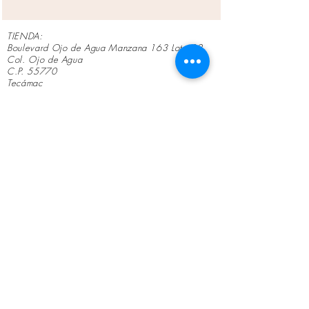
TIENDA:
Boulevard Ojo de Agua Manzana 163 Lote 32
Col. Ojo de Agua
C.P. 55770
Tecámac
Estado de México
Teléfono tienda y whatsapp:
554979-411
8,
554977-4636
Lunes a Viernes de 10
am a 7 pm
Horarios:
Sábados de 10 am a 4 pm
No solo vendemos mobiliario médico; ayudamos a que
cada consultorio inicie o crezca con el equipo
adecuado, brindando un servicio cercano, honesto y
profesional.