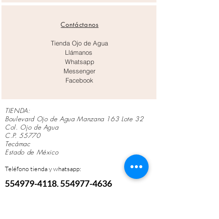
Contáctanos
Tienda Ojo de Agua
Llámanos
Whatsapp
Messenger
Facebook
TIENDA:
Boulevard Ojo de Agua Manzana 163 Lote 32
Col. Ojo de Agua
C.P. 55770
Tecámac
Estado de México
Teléfono tienda y whatsapp:
554979-411
8,
554977-4636
Lunes a Viernes de 10
am a 7 pm
Horarios:
Sábados de 10 am a 4 pm