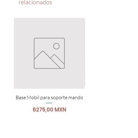
relacionados
información de tiempo y acciones a
tomar.
Base Mobil para soporte mando
Carro Para Portátil
Precio
6275,00 MXN