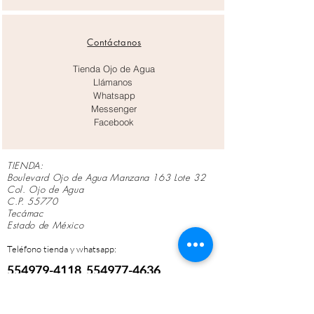
Contáctanos
Tienda Ojo de Agua
Llámanos
Whatsapp
Messenger
Facebook
TIENDA:
Boulevard Ojo de Agua Manzana 163 Lote 32
Col. Ojo de Agua
C.P. 55770
Tecámac
Estado de México
Teléfono tienda y whatsapp:
554979-411
8,
554977-4636
Lunes a Viernes de 10
am a 7 pm
Horarios:
Sábados de 10 am a 4 pm