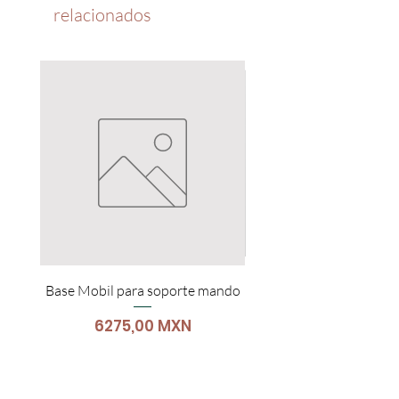
relacionados
Base Mobil para soporte mando
Carro Para Portátil
Precio
6275,00 MXN