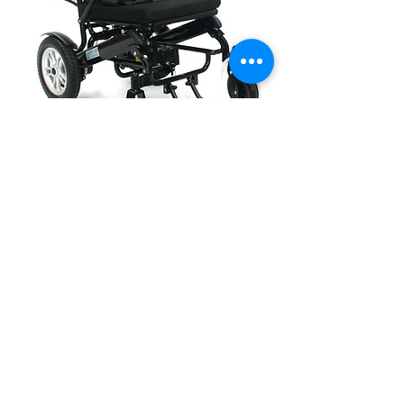
Silla de ruedas eléctrica air
Companion
SÍGUENOS
Aviso de Privacidad
Consulta nuestras políticas