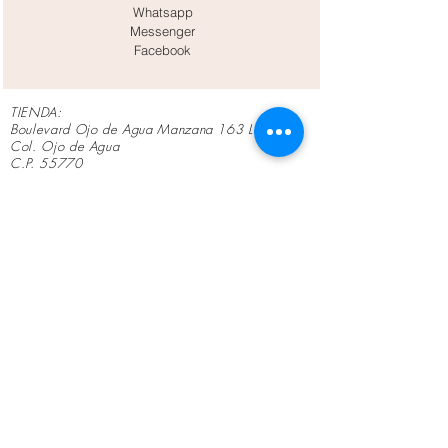
Whatsapp
Messenger
Facebook
TIENDA:
Boulevard Ojo de Agua Manzana 163 Lote 32
Col. Ojo de Agua
C.P. 55770
Tecámac
Estado de México
Teléfono tienda y whatsapp:
554979-411
8,
554977-4636
Lunes a Viernes de 10
am a 7 pm
Horarios:
Sábados de 10 am a 4 pm
No solo vendemos mobiliario médico; ayudamos a que
cada consultorio inicie o crezca con el equipo
adecuado, brindando un servicio cercano, honesto y
profesional.