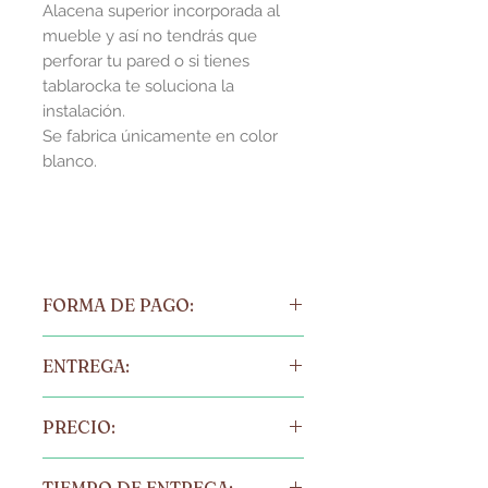
Alacena superior incorporada al
mueble y así no tendrás que
perforar tu pared o si tienes
tablarocka te soluciona la
instalación.
Se fabrica únicamente en color
blanco.
FORMA DE PAGO:
Forma de pago: 70% contra pedido,
ENTREGA:
30% antes de liberar de nuestra bodega
o contra entrega(depósitos en firme).
Sólo regálanos tu Código Postal y con
Por cada pago realizado se enviará el
PRECIO:
gusto cotizamos el envío local y
documento fiscal correspondiente.
Foráneo.
A) Transferencia bancaria.
Moneda nacional MX (Peso)
Tambien puedes recolección en Tienda
B) Depósito bancario.