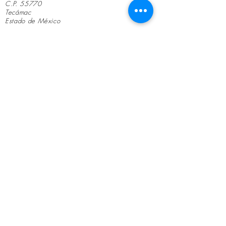
C.P. 55770
Tecámac
Estado de México
Teléfono tienda y whatsapp:
554979-411
8,
554977-4636
Lunes a Viernes de 10
am a 7 pm
Horarios:
Sábados de 10 am a 4 pm
No solo vendemos mobiliario médico; ayudamos a que
cada consultorio inicie o crezca con el equipo
adecuado, brindando un servicio cercano, honesto y
profesional.