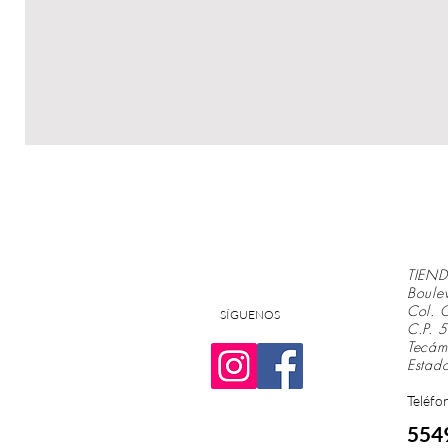
TIEND
Boule
Col. 
SÍGUENOS
C.P.
Tecá
Estad
Teléfo
554