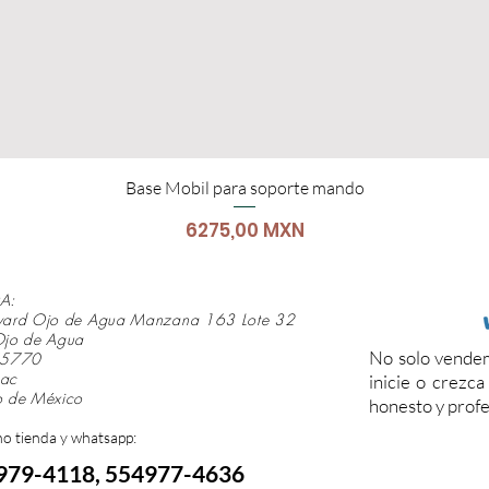
Base Mobil para soporte mando
Precio
6275,00 MXN
A:
vard Ojo de Agua Manzana 163 Lote 32
Ojo de Agua
No solo vendem
 55770
mac
inicie o crezc
o de México
honesto y profe
no tienda y whatsapp:
979-411
8,
554977-4636