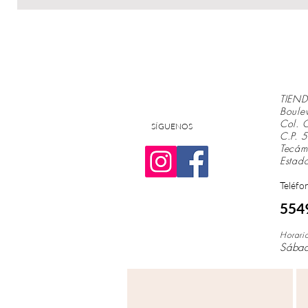
TIEND
Boule
Col. 
SÍGUENOS
C.P.
Tecá
Estad
Teléfo
554
Horari
Sába