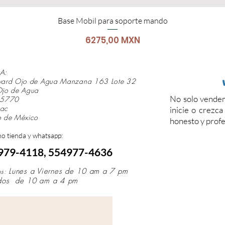
Base Mobil para soporte mando
Precio
6275,00 MXN
A:
vard Ojo de Agua Manzana 163 Lote 32
Ojo de Agua
No solo vendem
 55770
mac
inicie o crezc
o de México
honesto y profe
no tienda y whatsapp:
979-411
8,
554977-4636
Lunes a Viernes de 10
am a 7 pm
os:
dos de 10 am a 4 pm