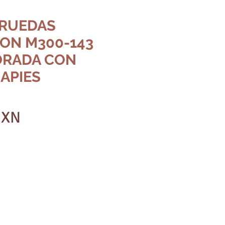
 RUEDAS
ON M300-143
MORADA CON
APIES
Precio
MXN