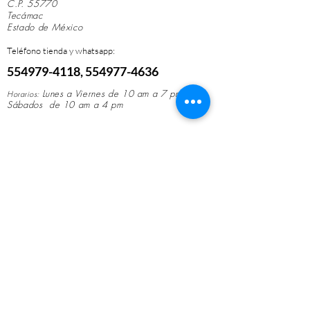
C.P. 55770
Tecámac
Estado de México
Teléfono tienda y whatsapp:
554979-411
8,
554977-4636
Lunes a Viernes de 10
am a 7 pm
Horarios:
Sábados de 10 am a 4 pm
No solo vendemos mobiliario médico; ayudamos a que
cada consultorio inicie o crezca con el equipo
adecuado, brindando un servicio cercano, honesto y
profesional.