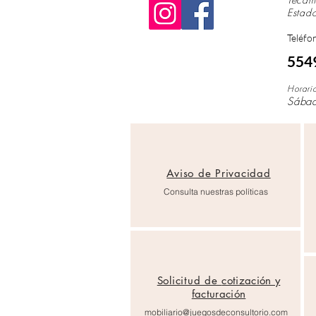
Estad
Teléfo
554
Horari
Sába
Aviso de Privacidad
Consulta nuestras políticas
Solicitud de
cotización y
facturación
mobiliario@juegosdeconsultorio.com