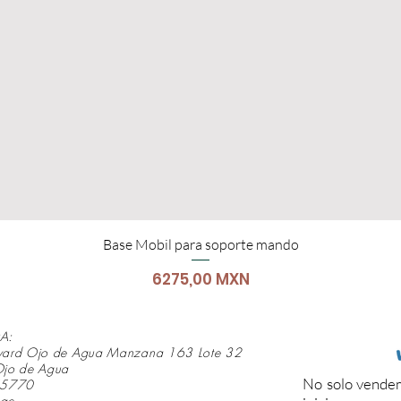
Base Mobil para soporte mando
Precio
6275,00 MXN
A:
vard Ojo de Agua Manzana 163 Lote 32
Ojo de Agua
No solo vendem
 55770
mac