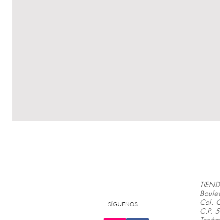
TIEND
Boule
Col. 
SÍGUENOS
C.P.
Tecá