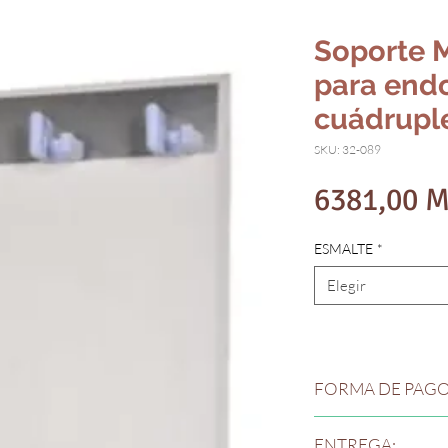
Soporte 
para end
cuádrupl
SKU: 32-089
6381,00 
ESMALTE
*
Elegir
FORMA DE PAGO
Forma de pago: 70% co
ENTREGA:
de nuestra bodega o c